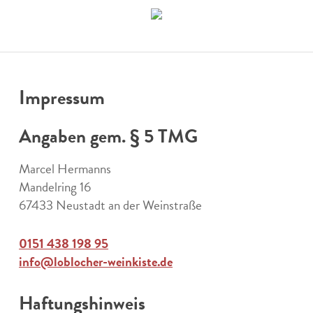
Skip
to
main
content
Impressum
Angaben gem. § 5 TMG
Marcel Hermanns
Mandelring 16
67433 Neustadt an der Weinstraße
0151 438 198 95
info@loblocher-weinkiste.de
Haftungshinweis