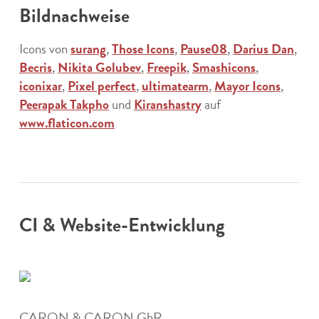
Bildnachweise
Icons von
surang
,
Those Icons
,
Pause08
,
Darius Dan
,
Becris
,
Nikita Golubev
,
Freepik
,
Smashicons
,
iconixar
,
Pixel perfect
,
ultimatearm
,
Mayor Icons
,
Peerapak Takpho
und
Kiranshastry
auf
www.flaticon.com
CI & Website-Entwicklung
CARON & CARON GbR